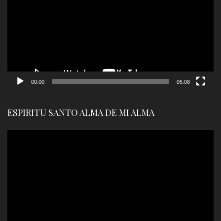
vídeo
00:00
05:08
ESPIRITU SANTO ALMA DE MI ALMA
Reproductor
de
vídeo