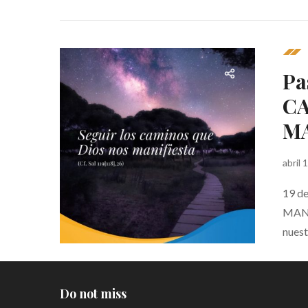
Pa
CA
MA
abril 
19 d
MANI
nuest
Do not miss