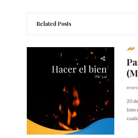
Related Posts
Pa
(M
enero
20 de
bien 
cuali