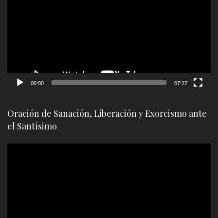
vídeo
00:00
07:27
Oración de Sanación, Liberación y Exorcismo ante
el Santísimo
Reproductor
de
vídeo