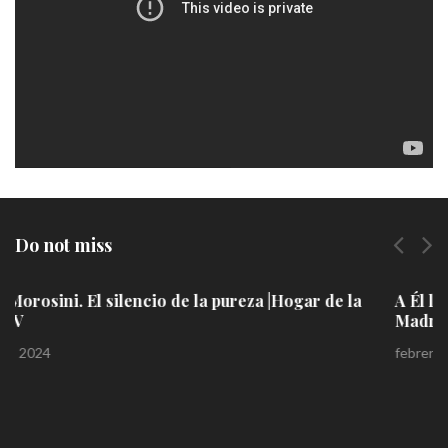
vídeo
Do not miss
A Él la gloria: Elena Calero Baamonde | Hogar de la
Madre Television
febrero 13, 2024