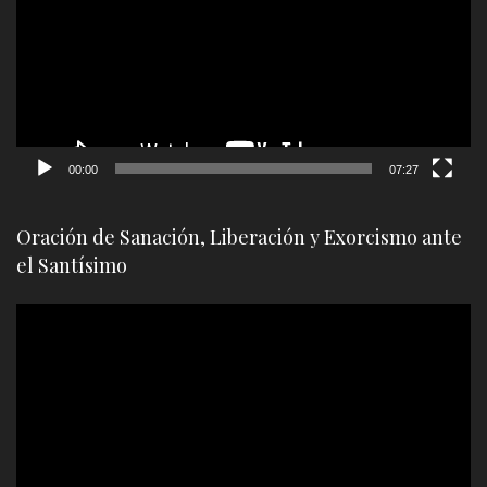
vídeo
00:00
07:27
Oración de Sanación, Liberación y Exorcismo ante
el Santísimo
Reproductor
de
vídeo