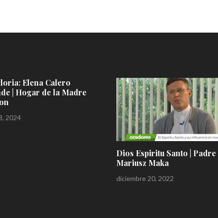
spiritu Santo | Padre
Siguiendo… al Padre Mar
sz Maka
Maka |
re 20, 2022
diciembre 14, 2022