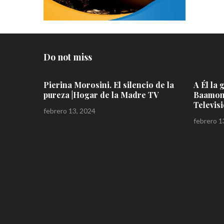
Do not miss
io de la
A Él la gloria: Elena Calero
e TV
Baamonde | Hogar de la Madre
Television
febrero 13, 2024
Dios E
Mariu
diciemb