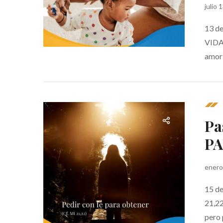
julio 
13 d
VIDA
amor 
Pa
PA
enero
15 d
21,22
pero 