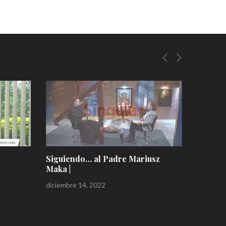
iusz
Conocer como satanás ataca la
mente del ser humano °SEAMOS
EL ALMA DEL MUNDO
diciembre 11, 2022