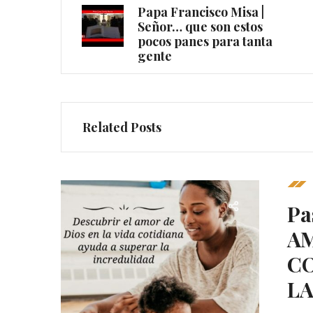
Papa Francisco Misa |
Señor… que son estos
pocos panes para tanta
gente
Related Posts
Pa
AM
CO
LA